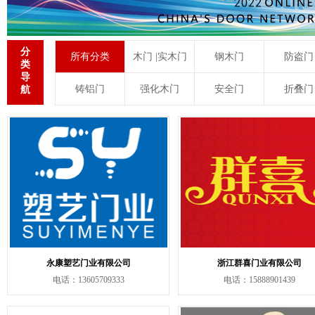
分
所有分类
木门 |实木门
钢木门
防盗门
类
导
铸铝门
强化木门
安全门
折叠门
航
永康塑艺门业有限公司
浙江群喜门业有限公司
电话：13605709333
电话：15888901439