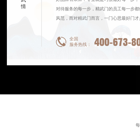
情
对待服务的每一步，精武门的员工每一步都
风范，而对精武门而言，一门心思最好门才
400-673-8
全国
服务热线：
每