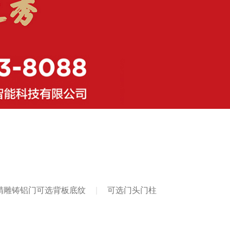
精雕铸铝门可选背板底纹
可选门头门柱