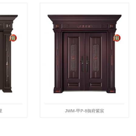
里
JWM-甲P-8御府紫宸