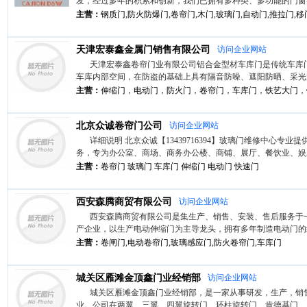
发，经过多年的积累和创新，我们已拥有多种类、多功能的门窗类产
主营：
钢质门,防火防爆门,卷帘门,木门,玻璃门,自动门,推拉门,移
天津宏泰鑫金属门销售有限公司
访问企业网站
天津宏泰鑫卷帘门业有限公司铝合金型材车库门是传统车库
车库内部空间，在防盗的基础上具有隔音防噪、遮阳防晒、采光通风
主营：
伸缩门，电动门，防火门，卷帘门，车库门，铁艺大门，
北京众诚卷帘门公司
访问企业网站
详细说明 北京众诚【13439716394】玻璃门维修中心专业
务，专为办公室、商场、商务办公楼、商铺、展厅、餐饮业、娱乐
主营：
卷帘门 玻璃门 车库门 伸缩门 电动门 快速门
西安森腾商贸有限公司
访问企业网站
西安森腾商贸有限公司是集生产、销售、安装、售后服务于
产企业，以生产电动伸缩门为主导龙头，拥有多年制造电动门的经验
主营：
卷闸门,电动卷帘门,玻璃感应门,防火卷帘门,车库门
城关区雁滩金顶鑫门业经销部
访问企业网站
城关区雁滩金顶鑫门业经销部，是一家从事研发，生产，销
业。公司在两翼、三翼、四翼旋转门、环柱旋转门、肯德基门、自