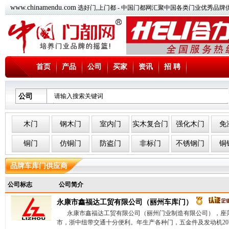
www.chinamendu.com
选好门,上门都 - 中国门都网汇聚中国各类门业优秀品牌
首页
产品
公司
买家
资讯
招 聘
公司
木门
钢木门
室内门
实木复合门
强化木门
免
铜门
仿铜门
防盗门
非标门
不锈钢门
铜
品牌车库门供应商
公司标志
公司简介
永康市鑫福达工贸有限公司（丽州车库门）
永康市鑫福达工贸有限公司（丽州门业制造有限公司），座
市，浙中纽带交通十分便利。年生产各种门，五金件及发动机20万