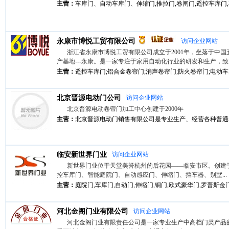
主营：
车库门、自动车库门、伸缩门,推拉门,卷闸门,遥控车库门,不
永康市博悦工贸有限公司
访问企业网站
浙江省永康市博悦工贸有限公司成立于2001年，坐落于中
产基地---永康。是一家专注于家用自动化行业的研发和生产，致力
主营：
遥控车库门;铝合金卷帘门;消声卷帘门;防火卷帘门;电动车库
北京晋源电动门公司
访问企业网站
北京晋源电动卷帘门加工中心创建于2000年
主营：
北京晋源电动门销售有限公司是专业生产、经营各种普通卷
临安新世界门业
访问企业网站
新世界门业位于天堂美誉杭州的后花园——临安市区。创建于
控车库门、智能庭院门、自动感应门、伸缩门、挡车器、别墅...
主营：
庭院门,车库门,自动门,伸缩门,铜门,欧式豪华门,罗普斯金门,
河北金阁门业有限公司
访问企业网站
河北金阁门业有限责任公司是一家专业生产中高档门类产品