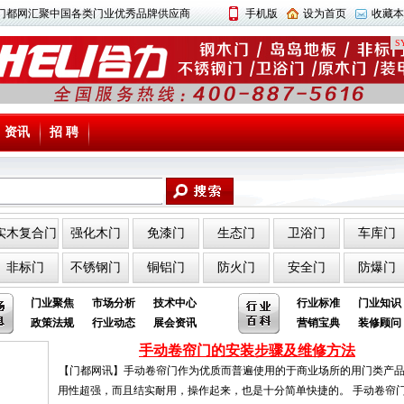
中国门都网汇聚中国各类门业优秀品牌供应商
手机版
设为首页
收藏本
SY
资讯
招 聘
实木复合门
强化木门
免漆门
生态门
卫浴门
车库门
非标门
不锈钢门
铜铝门
防火门
安全门
防爆门
门业聚焦
市场分析
技术中心
行业标准
门业知识
政策法规
行业动态
展会资讯
营销宝典
装修顾问
手动卷帘门的安装步骤及维修方法
【门都网讯】手动卷帘门作为优质而普遍使用的于商业场所的用门类产
用性超强，而且结实耐用，操作起来，也是十分简单快捷的。 手动卷帘