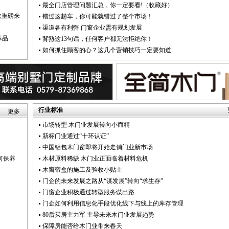
最全门店管理问题汇总，你一定要看!（收藏好）
款重磅来
错过这趟车，你可能就错过了整个市场！
渠道各有利弊 门窗企业需有规划发展
荐品
背熟这13句话，任何客户都无法拒绝你！
如何抓住顾客的心？这几个营销技巧一定要知道
行业标准
更多
市场转型 木门业发展转向小而精
新标门业通过“十环认证”
中国铝包木门窗即将开始走俏门业新市场
何保养
木材原料稀缺 木门业正面临着材料危机
木窗帘盒的施工及验收小贴士
门企的未来发展之路从“谋发展”转向“求生存”
门窗企业积极通过转型服务谋出路
门企如何利用信息化手段优化线下与线上的库存管理
80后买房主力军 主导未来木门业发展趋势
保障房能否给木门业带来春天