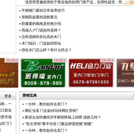
优质而普遍使用的于商业场所的用门类产品，实用性超强，而...
>>详
不锈钢门窗的日常保养技巧
智能防盗窗的选购要点
防爆窗的规格及价格介绍
高端入户门该如何选择？
怎样选购性价比高的木门
木门知识：门该如何防虫
强化木门怎么样？有什么特点？
ZX-102-2
ZX-102-3
ZX-102-4
营销宝典
更多
指南，一
一分钟，教你如何去卖门？
浙江新名
网红当道 门企如何玩转网红营销?
何受市场
家居企业特邀经济学家助阵线上招商 成效几何？
精武门门
“软文营销”事半功倍 门窗品牌需把握“精髓”
商
一分钟，教你如何去卖门？