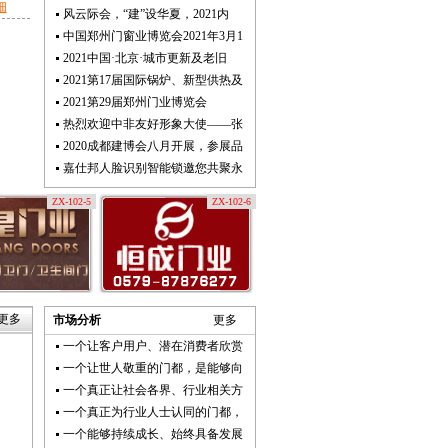
细
风云际会，“建”设华夏，2021内
中国郑州门窗业博览会2021年3月1
2021中国·北京·城市更新及老旧
2021第17届国际锅炉、新型供热及
2021第29届郑州门业博览会
热烈欢迎中非友好形象大使——张
2020成都建博会八月开展，参展品
嘉仕邦人脸识别智能锁邀您共聚永
ZX-102-5
ZX-102-6
更多
市场分析
更多
一个让客户用户、潜在消费者欣赏
一个让世人敬重的门都，是能够向
一个真正让社会各界、行业相关方
一个真正为行业人士认同的门都，
一个能够持续成长、始终具备发展