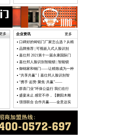
更多
企业资讯
更多
口碑好的铸铝门厂家怎么选？从精
品牌推荐 | 可视嵌入式人脸识别
嘉仕邦 2021第十一届永康国际门
嘉仕邦人脸识别智能锁 | 智能锁
御锦家和铜门——让精致成为一种
“共享共赢”丨嘉仕邦人脸识别智
“携手·起势·聚焦·共赢”——
群喜门业“环保公益行 我们在行
盛宴未止 感官不停，【鹏阳木雕
强强联合 合作共赢——金意达实