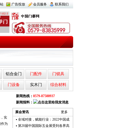
站
广告投放
会员服务
联系我们
-102-3
铝合金门
门配件
门锁具
门设备
实木门
综合材料
新闻热线：
0579-87588937
新闻报料：
展会资讯
更多
品，实
全域对接，赋能行业：2022中国成
门作为
第20届中国国际五金展受到各界高