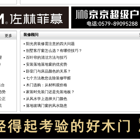
装修顾问
更多
阳光房装修需注意的四大问题
别墅客厅窗怎么选？有哪些技巧？
理
百叶帘的清洁方法与技巧
传
安装落地落地窗的优劣势
卧室门与床品颜色的关系？
七个方法教您去除装修甲醛
出台
木门选购：从材料观价格
趋势
家装时先装门还是先装地板？
公正
从风水学上选择大门颜色
民
落地玻璃门窗的风水隐患