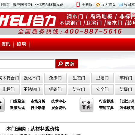
中国门都网汇聚中国各类门业优秀品牌供应商
手机版
设为首页
收藏本
SY
资讯
招 聘
实木复合门
强化木门
免漆门
生态门
卫浴门
车库门
非标门
不锈钢门
铜铝门
防火门
安全门
防爆门
门业聚焦
市场分析
技术中心
行业标准
门业知识
政策法规
行业动态
展会资讯
营销宝典
装修顾问
木门选购：从材料观价格