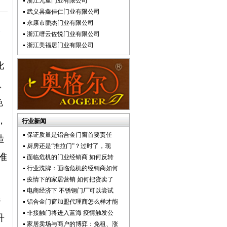
浙江九重门业有限公司
武义县鑫佳仁门业有限公司
永康市鹏杰门业有限公司
木
浙江缙云佐悦门业有限公司
浙江美福居门业有限公司
、
比
、
色
，
行业新闻
保证质量是铝合金门窗首要责任
造
厨房还是“推拉门”？过时了，现
准
面临危机的门业经销商 如何反转
行业洗牌：面临危机的经销商如何
疫情下的家居营销 如何把货卖了
电商经济下 不锈钢门厂可以尝试
选
铝合金门窗加盟代理商怎么样才能
非接触门将进入蓝海 疫情触发公
升
家居卖场与商户的博弈：免租、涨