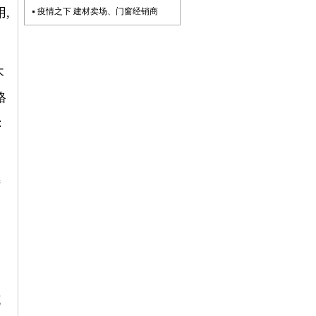
,
疫情之下 建材卖场、门窗经销商
木
格
：
特
造
花