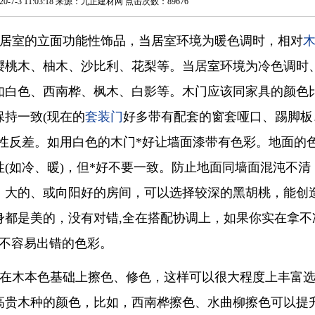
0-7-3 11:03:18 来源：九正建材网 点击次数：89676
居室的立面功能性饰品，当居室环境为暖色调时，相对
樱桃木、柚木、沙比利、花梨等。当居室环境为冷色调时
如白色、西南桦、枫木、白影等。木门应该同家具的颜色
持一致(现在的
套装门
好多带有配套的窗套哑口、踢脚板
性反差。如用白色的木门*好让
墙面漆
带有色彩。地面的
(如冷、暖)，但*好不要一致。防止地面同墙面混沌不清
。大的、或向阳好的房间，可以选择较深的黑胡桃，能创
身都是美的，没有对错,全在搭配协调上，如果你实在拿不
*不容易出错的色彩。
在木本色基础上擦色、修色，这样可以很大程度上丰富
高贵木种的颜色，比如，西南桦擦色、水曲柳擦色可以提