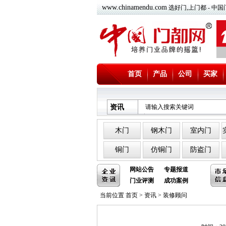
www.chinamendu.com
选好门,上门都 - 
首页
产品
公司
买家
资讯
木门
钢木门
室内门
铜门
仿铜门
防盗门
网站公告
专题报道
门业评测
成功案例
当前位置
首页
>
资讯
>
装修顾问