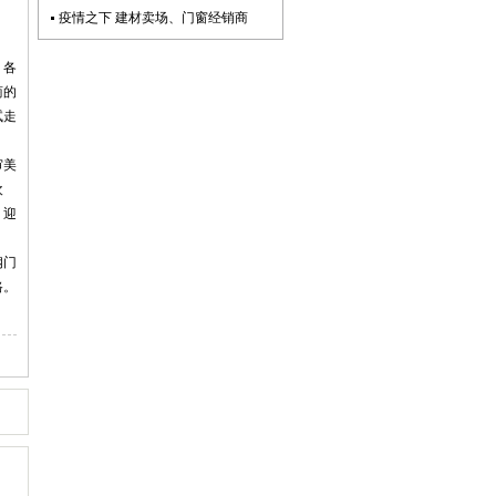
疫情之下 建材卖场、门窗经销商
，各
商的
试走
审美
欢
，迎
钢门
路。