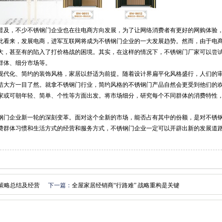
的普及，不少不锈钢门企业也在往电商方向发展，为了让网络消费者有更好的网购体验
此看来，发展电商，进军互联网将成为不锈钢门企业的一大发展趋势。然而，由于电
大，甚至有的陷入了打价格战的困境。其实，在这样的情况下，不锈钢门厂家可以尝
群体、细分市场等。
欢现代化、简约的装饰风格，家居以舒适为前提。随着设计界扁平化风格盛行，人们的
洁大方一目了然。就拿不锈钢门行业，简约风格的不锈钢门产品自然会更受到他们的
家或可朝年轻、简单、个性等方面出发。将市场细分，研究每个不同群体的消费特性
。
钢门企业新一轮的深刻变革。面对这个全新的市场，能否占有其中的份额，是对不锈
费群体习惯和生活方式的经营和服务方式，不锈钢门企业一定可以开辟出新的发展道
态策略总结及经营
下一篇：
全屋家居经销商“行路难” 战略重构是关键