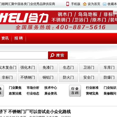
中国门都网汇聚中国各类门业优秀品牌供应商
手机版
设为首页
收藏本
SY
资讯
招 聘
实木复合门
强化木门
免漆门
生态门
卫浴门
车库门
非标门
不锈钢门
铜铝门
防火门
安全门
防爆门
门业聚焦
市场分析
技术中心
行业标准
门业知识
政策法规
行业动态
展会资讯
营销宝典
装修顾问
济下 不锈钢门厂可以尝试走小众化路线