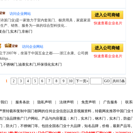
访问企业网站
进入公司商铺
(诗派门业)是一家致力于室内套装门、橱房用具，家庭家居
快速查看企业名片
生产、销售、服务为一体的综合型科技化...
复合门,实木门,非标门
访问企业网站
进入公司商铺
立于2007年，坐落于中国五金之都——浙江永康。公司拥
快速查看企业名片
qu...
门,不锈钢门,油漆实木门,环保强化实木门
1
2
3
4
5
6
7
8
9
10
下一页»
GO
共815条
于我们
|
服务条款
|
隐私声明
|
法律声明
|
免责声明
|
广告服务
|
联系
严禁转载和复制
中国门都网
的任何企业信息以及音视频资料，转载网友推荐中国门业
性门业品牌推广门户网站。产品与内容覆盖：木门，实木门，钢木门，实木门，防盗
门，防火门，不锈钢门等。包括全国各门业十大品牌，知名品牌，价格，最新产品等