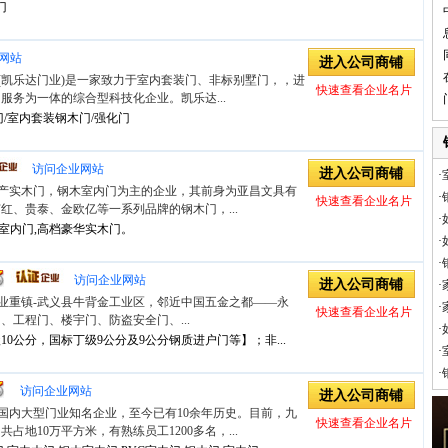
门
网站
进入公司商铺
(凯乐达门业)是一家致力于室内套装门、非标别墅门，，进
快速查看企业名片
服务为一体的综合型科技化企业。凯乐达...
门/室内套装钢木门/强化门
访问企业网站
进入公司商铺
·
产实木门，钢木室内门为主的企业，其前身为亚昌文具有
·
快速查看企业名片
红、贵泰、金欧亿等一系列品牌的钢木门，...
·
,室内门,高档豪华实木门。
·
·
访问企业网站
进入公司商铺
·
业重镇-武义县牛背金工业区，邻近中国五金之都——永
·
快速查看企业名片
、工程门、楼宇门、防盗安全门、...
·
0公分，国标丁级9公分及9公分钢质进户门等】；非...
·
·
访问企业网站
进入公司商铺
国内大型门业知名企业，至今已有10余年历史。目前，九
快速查看企业名片
占地10万平方米，有熟练员工1200多名，...