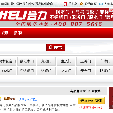
中国门都网汇聚中国各类门业优秀品牌供应商
手机版
设为首页
收藏本
SY
资讯
招 聘
实木复合门
强化木门
免漆门
生态门
卫浴门
车库门
非标门
不锈钢门
铜铝门
防火门
安全门
防爆门
与品牌钢木门厂家联系
访问企业网站
进入公司商铺
内门系列产品的企业，集科研、新产品开发技术服务,自营
快速查看企业名片
中国门业之都的浙江武义。公司成功利用先...