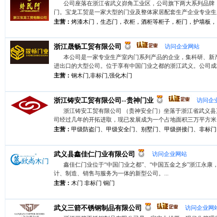
公司座落在浙江省武义峁角工业区，公司旗下两大系列品牌
门。宝龙工贸是一家大型的门业及整体家居配套生产企业专业生产实
主营：
烤漆木门，生态门，衣柜，酒柜等柜子，柜门，护墙板，，
浙江晟畅工贸有限公司
访问企业网站
本公司是一家专业生产室内门系列产品的企业，集科研、新
进出口的大型公司。位于享有中国门业之都的浙江武义。公司成功利
主营：
钢木门,非标门,强化木门
浙江铸安工贸有限公司--贵神门业
访问企
浙江铸安工贸有限公司 （贵神安全门）坐落于浙江省武义
司经过几年的开拓进取，现已发展成为一个占地面积三万平方米，拥
主营：
甲级防盗门、甲级安全门、别墅门、甲级拼接门、非标门、
武义县鑫佳仁门业有限公司
访问企业网站
鑫佳仁门业位于“中国门业之都”、“中国五金之乡”浙江永康
计、制造、销售与服务为一体的新型公司。...
主营：
木门 非标门 铜门
武义三箭不锈钢制品有限公司
访问企业网