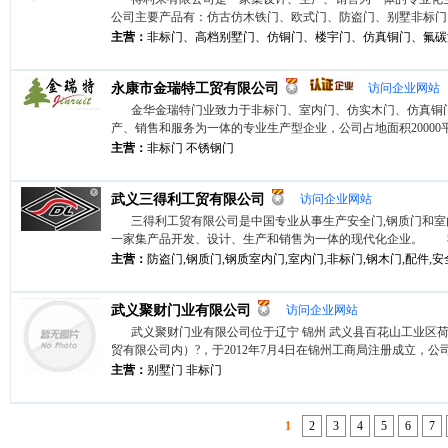
公司主要产品有：仿古仿木铁门、欧式门、防盗门、别墅非标门。其
主营：
非标门、高档别墅门、仿铜门、楼宇门、仿真铜门、氟碳
永康市金瑞特工贸有限公司
访问企业网站
金华金瑞特门业致力于非标门、室内门、仿实木门、仿真铜
产、销售和服务为一体的专业生产型企业，公司占地面积20000平方米
主营：
非标门 不锈钢门
武义三得利工贸有限公司
访问企业网站
三得利工贸有限公司是中国专业从事生产安全门,钢质门和室
一家集产品开发、设计、生产和销售为一体的现代化企业。 我们
主营：
防盗门,钢质门,钢质室内门,室内门,非标门,钢木门,配件,安全
武义聚财门业有限公司
访问企业网站
武义聚财门业有限公司位于辽宁 锦州 武义县百花山工业区荷
贸有限公司内）?，于2012年7月4日在锦州工商局注册成立，公司座
主营：
别墅门 非标门
1
2
3
4
5
6
7