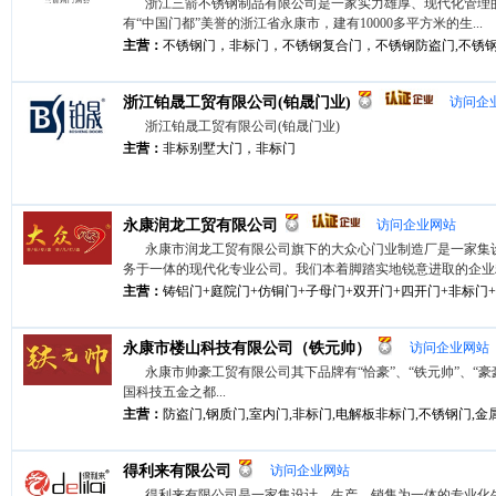
浙江三箭不锈钢制品有限公司是一家实力雄厚、现代化管理
有“中国门都”美誉的浙江省永康市，建有10000多平方米的生...
主营：
不锈钢门，非标门，不锈钢复合门，不锈钢防盗门,不锈钢安
浙江铂晟工贸有限公司(铂晟门业)
访问企
浙江铂晟工贸有限公司(铂晟门业)
主营：
非标别墅大门，非标门
永康润龙工贸有限公司
访问企业网站
永康市润龙工贸有限公司旗下的大众心门业制造厂是一家集
务于一体的现代化专业公司。我们本着脚踏实地锐意进取的企业精神
主营：
铸铝门+庭院门+仿铜门+子母门+双开门+四开门+非标门
永康市楼山科技有限公司（铁元帅）
访问企业网站
永康市帅豪工贸有限公司其下品牌有“恰豪”、“铁元帅”、“豪豪
国科技五金之都...
主营：
防盗门,钢质门,室内门,非标门,电解板非标门,不锈钢门,金属气
得利来有限公司
访问企业网站
得利来有限公司是一家集设计、生产、销售为一体的专业化