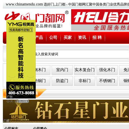
www.chinamendu.com
选好门,上门都 - 中国门都网汇聚中国各类门业优秀品牌
首页
产品
公司
买家
资讯
招 聘
公司
木门
钢木门
室内门
实木复合门
强化木门
免
铜门
仿铜门
防盗门
非标门
不锈钢门
铜
品牌非标门供应商
公司标志
公司简介