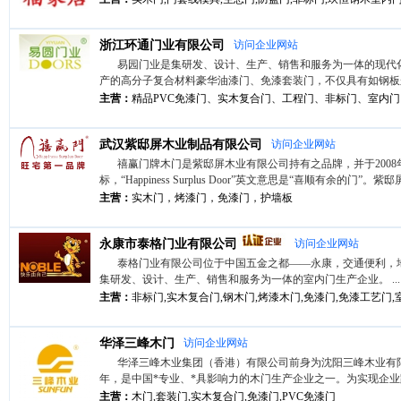
浙江环通门业有限公司
访问企业网站
易园门业是集研发、设计、生产、销售和服务为一体的现代
产的高分子复合材料豪华油漆门、免漆套装门，不仅具有如钢板般的
主营：
精品PVC免漆门、实木复合门、工程门、非标门、室内门、
武汉紫邸屏木业制品有限公司
访问企业网站
禧赢门牌木门是紫邸屏木业有限公司持有之品牌，并于2008
标，“Happiness Surplus Door”英文意思是“喜顺有余的门”。紫邸
主营：
实木门，烤漆门，免漆门，护墙板
永康市泰格门业有限公司
访问企业网站
泰格门业有限公司位于中国五金之都——永康，交通便利，
集研发、设计、生产、销售和服务为一体的室内门生产企业。 ...
主营：
非标门,实木复合门,钢木门,烤漆木门,免漆门,免漆工艺门,
华泽三峰木门
访问企业网站
华泽三峰木业集团（香港）有限公司前身为沈阳三峰木业有限
年，是中国*专业、*具影响力的木门生产企业之一。为实现企业跨
主营：
木门,套装门,实木复合门,免漆门,PVC免漆门