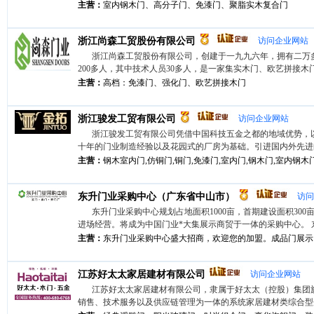
主营：
室内钢木门、高分子门、免漆门、聚脂实木复合门
浙江尚森工贸股份有限公司
访问企业网站
浙江尚森工贸股份有限公司，创建于一九九六年，拥有二万
200多人，其中技术人员30多人，是一家集实木门、欧艺拼接木门、
主营：
高档：免漆门、强化门、欧艺拼接木门
浙江骏发工贸有限公司
访问企业网站
浙江骏发工贸有限公司凭借中国科技五金之都的地域优势，
十年的门业制造经验以及花园式的厂房为基础。引进国内外先进的现
主营：
钢木室内门,仿铜门,铜门,免漆门,室内门,钢木门,室内钢木
东升门业采购中心（广东省中山市）
访问
东升门业采购中心规划占地面积1000亩，首期建设面积300亩
进场经营。将成为中国门业*大集展示商贸于一体的采购中心。 东升
主营：
东升门业采购中心盛大招商，欢迎您的加盟。成品门展示：
江苏好太太家居建材有限公司
访问企业网站
江苏好太太家居建材有限公司，隶属于好太太（控股）集团
销售、技术服务以及供应链管理为一体的系统家居建材类综合型企业