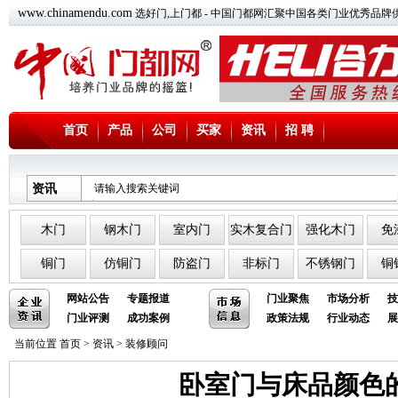
www.chinamendu.com
选好门,上门都 - 中国门都网汇聚中国各类门业优秀品牌
首页
产品
公司
买家
资讯
招 聘
资讯
木门
钢木门
室内门
实木复合门
强化木门
免
铜门
仿铜门
防盗门
非标门
不锈钢门
铜
网站公告
专题报道
门业聚焦
市场分析
技
门业评测
成功案例
政策法规
行业动态
展
当前位置
首页
>
资讯
>
装修顾问
卧室门与床品颜色