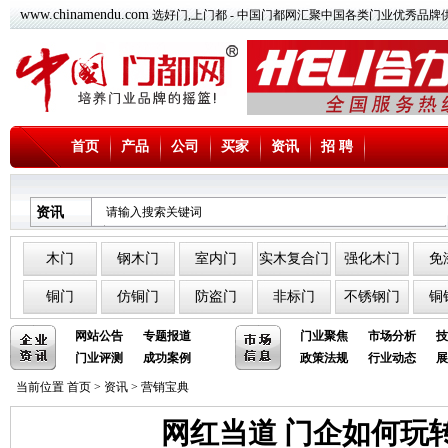
www.chinamendu.com
选好门,上门都 - 中国门都网汇聚中国各类门业优秀品牌
首页
产品
公司
买家
资讯
招 聘
资讯
木门
钢木门
室内门
实木复合门
强化木门
免
铜门
仿铜门
防盗门
非标门
不锈钢门
铜
网站公告
专题报道
门业聚焦
市场分析
技
门业评测
成功案例
政策法规
行业动态
展
当前位置
首页
>
资讯
>
营销宝典
网红当道 门企如何玩