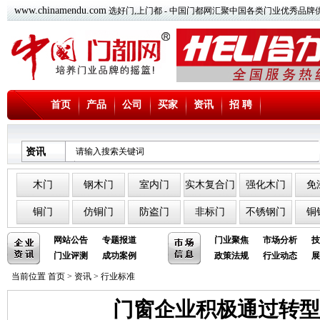
www.chinamendu.com
选好门,上门都 - 中国门都网汇聚中国各类门业优秀品牌
首页
产品
公司
买家
资讯
招 聘
资讯
木门
钢木门
室内门
实木复合门
强化木门
免
铜门
仿铜门
防盗门
非标门
不锈钢门
铜
网站公告
专题报道
门业聚焦
市场分析
技
门业评测
成功案例
政策法规
行业动态
展
当前位置
首页
>
资讯
>
行业标准
门窗企业积极通过转型