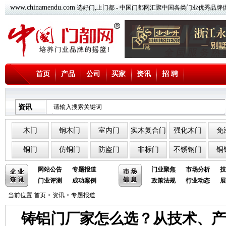
www.chinamendu.com
选好门,上门都 - 中国门都网汇聚中国各类门业优秀品牌
首页
产品
公司
买家
资讯
招 聘
资讯
木门
钢木门
室内门
实木复合门
强化木门
免
铜门
仿铜门
防盗门
非标门
不锈钢门
铜
网站公告
专题报道
门业聚焦
市场分析
技
门业评测
成功案例
政策法规
行业动态
展
当前位置
首页
>
资讯
>
专题报道
铸铝门厂家怎么选？从技术、产