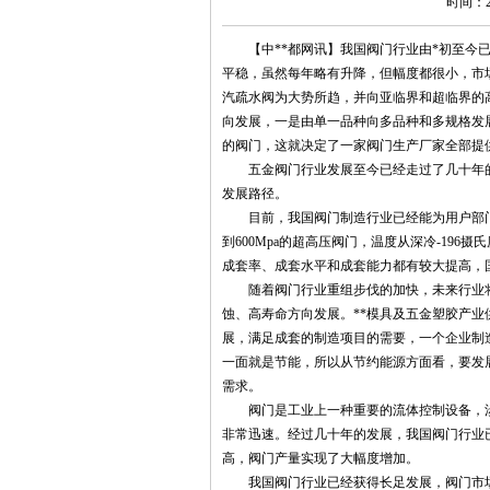
时间：20
【中**都网讯】我国阀门行业由*初至今已
平稳，虽然每年略有升降，但幅度都很小，市
汽疏水阀为大势所趋，并向亚临界和超临界的
向发展，一是由单一品种向多品种和多规格发
的阀门，这就决定了一家阀门生产厂家全部提
五金阀门行业发展至今已经走过了几十年的
发展路径。
目前，我国阀门制造行业已经能为用户部门提供
到600Mpa的超高压阀门，温度从深冷-19
成套率、成套水平和成套能力都有较大提高，
随着阀门行业重组步伐的加快，未来行业将
蚀、高寿命方向发展。**模具及五金塑胶产
展，满足成套的制造项目的需要，一个企业制
一面就是节能，所以从节约能源方面看，要发
需求。
阀门是工业上一种重要的流体控制设备，涉
非常迅速。经过几十年的发展，我国阀门行业已
高，阀门产量实现了大幅度增加。
我国阀门行业已经获得长足发展，阀门市场