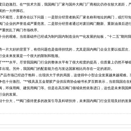
度日趋激烈。在**技术方面，我国阀门厂家与国外大阀门厂商相比仍存在较大差距，
展的一大绊脚石。
不规范，主要存在以下问题：一是部分经营者购买厂家名称和地址的阀门，或打印
格阀门企业的声誉造成严重危害。二是部分经营者通过对废旧阀门翻新、重新油漆后进
严重扰乱了阀门市场秩序。
分的艰难。当前基础件已经成为制约国内制造业向**化发展的短板，“十二五”期间
。
一片大好的背景下，有些问题也是值得担忧的，尤其是国内阀门企业主要以低层次
行业未来发展是一个很大的限制和瓶颈。
***水平。尽管我国阀门行业的整体水平有了很大程度的提高，但质量上仍然不够
常出现。另外，我国阀门的配套能力也与发达国家相比尚存在一定的差距。
产品市场已经趋于饱和，出现供大于求的局面，这使得中小型企业发展越来越艰难。
争也十分激烈。”**模具及五金塑胶产业供应商协会秘书长罗百辉表示，当前我国在在
阀，环保用阀、建筑用阀门等。但是在高压阀门领域依然依靠进口，这也是未来我国
行业的发展。
分大，**阀门亟待更多的政策引导及科研扶持，未来国内阀门行业呈现良好的发