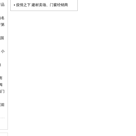
产品
疫情之下 建材卖场、门窗经销商
知名
行第
我国
、小
稳
而
阀
阀门
展前