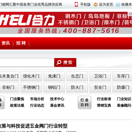
中国门都网汇聚中国各类门业优秀品牌供应商
手机版
设为首页
收藏本
SY
资讯
招 聘
实木复合门
强化木门
免漆门
生态门
卫浴门
车库门
非标门
不锈钢门
铜铝门
防火门
安全门
防爆门
门业聚焦
市场分析
技术中心
行业标准
门业知识
政策法规
行业动态
展会资讯
营销宝典
装修顾问
政策与科技促进五金阀门行业转型