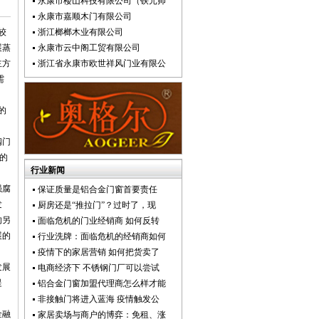
永康市楼山科技有限公司（铁元帅
永康市嘉顺木门有限公司
较
浙江榔榔木业有限公司
展蒸
永康市云中阁工贸有限公司
主方
浙江省永康市欧世祥风门业有限公
需
的
阀门
场的
行业新闻
强腐
保证质量是铝合金门窗首要责任
发
厨房还是“推拉门”？过时了，现
的另
面临危机的门业经销商 如何反转
展的
行业洗牌：面临危机的经销商如何
疫情下的家居营销 如何把货卖了
发展
电商经济下 不锈钢门厂可以尝试
提
铝合金门窗加盟代理商怎么样才能
非接触门将进入蓝海 疫情触发公
金融
家居卖场与商户的博弈：免租、涨