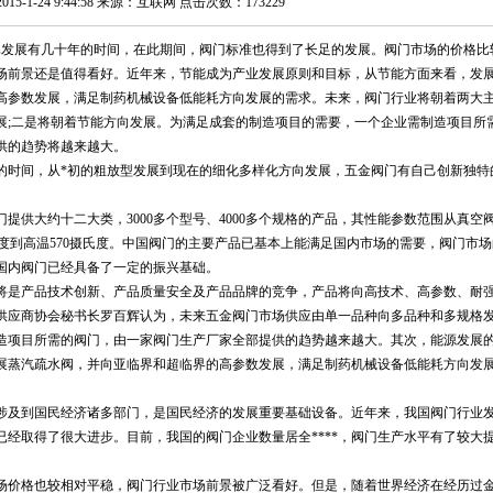
15-1-24 9:44:58 来源：互联网 点击次数：173229
发展有几十年的时间，在此期间，阀门标准也得到了长足的发展。阀门市场的价格比
场前景还是值得看好。近年来，节能成为产业发展原则和目标，从节能方面来看，发
高参数发展，满足制药机械设备低能耗方向发展的需求。未来，阀门行业将朝着两大
展;二是将朝着节能方向发展。为满足成套的制造项目的需要，一个企业需制造项目所
供的趋势将越来越大。
时间，从*初的粗放型发展到现在的细化多样化方向发展，五金阀门有自己创新独特
大约十二大类，3000多个型号、4000多个规格的产品，其性能参数范围从真空
6摄氏度到高温570摄氏度。中国阀门的主要产品已基本上能满足国内市场的需要，阀门市
国内阀门已经具备了一定的振兴基础。
是产品技术创新、产品质量安全及产品品牌的竞争，产品将向高技术、高参数、耐
业供应商协会秘书长罗百辉认为，未来五金阀门市场供应由单一品种向多品种和多规格
造项目所需的阀门，由一家阀门生产厂家全部提供的趋势越来越大。其次，能源发展
展蒸汽疏水阀，并向亚临界和超临界的高参数发展，满足制药机械设备低能耗方向发
及到国民经济诸多部门，是国民经济的发展重要基础设备。近年来，我国阀门行业
经取得了很大进步。目前，我国的阀门企业数量居全****，阀门生产水平有了较大
价格也较相对平稳，阀门行业市场前景被广泛看好。但是，随着世界经济在经历过