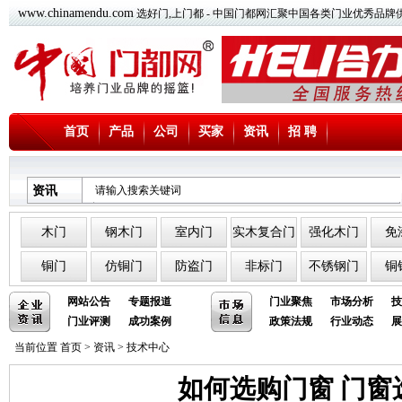
www.chinamendu.com
选好门,上门都 - 中国门都网汇聚中国各类门业优秀品牌
首页
产品
公司
买家
资讯
招 聘
资讯
木门
钢木门
室内门
实木复合门
强化木门
免
铜门
仿铜门
防盗门
非标门
不锈钢门
铜
网站公告
专题报道
门业聚焦
市场分析
技
门业评测
成功案例
政策法规
行业动态
展
当前位置
首页
>
资讯
>
技术中心
如何选购门窗 门窗