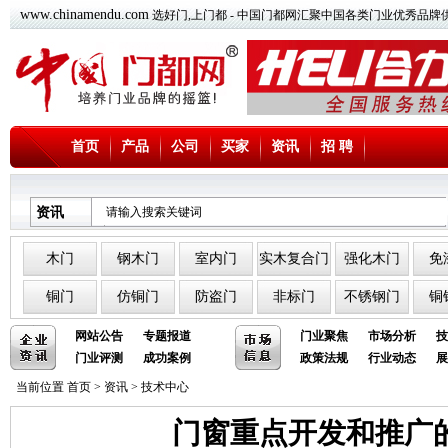
www.chinamendu.com
选好门,上门都 - 中国门都网汇聚中国各类门业优秀品牌
首页
产品
公司
买家
资讯
招 聘
资讯
木门
钢木门
室内门
实木复合门
强化木门
免
铜门
仿铜门
防盗门
非标门
不锈钢门
铜
网站公告
专题报道
门业聚焦
市场分析
技
门业评测
成功案例
政策法规
行业动态
展
当前位置
首页
>
资讯
>
技术中心
门窗重点开发和推广