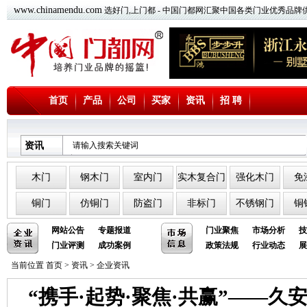
www.chinamendu.com
选好门,上门都 - 中国门都网汇聚中国各类门业优秀品牌
首页
产品
公司
买家
资讯
招 聘
资讯
木门
钢木门
室内门
实木复合门
强化木门
免
铜门
仿铜门
防盗门
非标门
不锈钢门
铜
网站公告
专题报道
门业聚焦
市场分析
技
门业评测
成功案例
政策法规
行业动态
展
当前位置
首页
>
资讯
>
企业资讯
“携手·起势·聚焦·共赢”——