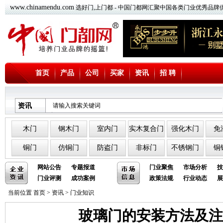
www.chinamendu.com
选好门,上门都 - 中国门都网汇聚中国各类门业优秀品牌
首页
产品
公司
买家
资讯
招 聘
资讯
木门
钢木门
室内门
实木复合门
强化木门
免
铜门
仿铜门
防盗门
非标门
不锈钢门
铜
网站公告
专题报道
门业聚焦
市场分析
技
门业评测
成功案例
政策法规
行业动态
展
当前位置
首页
>
资讯
>
门业知识
玻璃门的安装方法及注