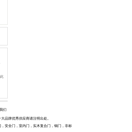
、
担此
我们
十大品牌优秀供应商请注明出处。
门，安全门，室内门，实木复合门，铜门，非标