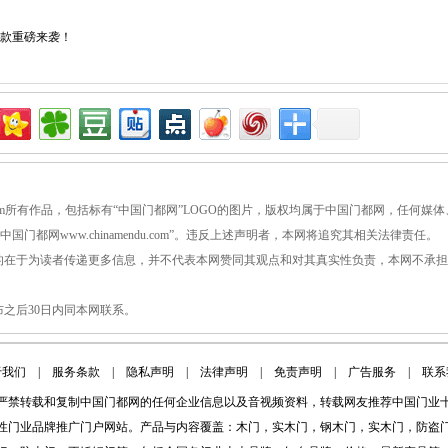
款重磅来袭！
！
ndu.com所有作品，包括标有“中国门都网”LOGO的图片，版权均属于中国门都网，任何媒体
都网www.chinamendu.com”。违反上述声明者，本网将追究其相关法律责任。
目的在于为读者传递更多信息，并不代表本网赞同其观点和对其真实性负责，本网不承
布之后30日内同本网联系。
于我们
|
服务条款
|
隐私声明
|
法律声明
|
免责声明
|
广告服务
|
联系
严禁转载和复制
中国门都网
的任何企业信息以及音视频资料，转载网友推荐中国门业
性门业品牌推广门户网站。产品与内容覆盖：木门，实木门，钢木门，实木门，防盗