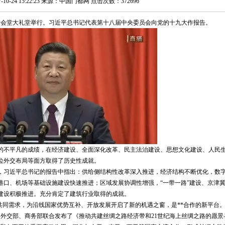
-10-24 15:22:23 来源：中国门都网 点击次数：372696
民大会堂大礼堂举行。习近平总书记代表第十八届中央委员会向党的十九大作报告。
的不平凡的成绩，在经济建设、全面深化改革、民主法治建设、思想文化建设、人民
位外交布局等面方取得了历史性成就。
，习近平总书记的报告中指出：供给侧结构性改革深入推进，经济结构不断优化，数
港口、机场等基础设施建设快速推进；区域发展协调性增强，“一带一路”建设、京津
建设积极推进。充分肯定了建筑行业取得的成就。
共同需求，为沿线国家优势互补、开放发展开启了新的机遇之窗，是**合作的新平台
委、外交部、商务部联合发布了《推动共建丝绸之路经济带和21世纪海上丝绸之路的愿景