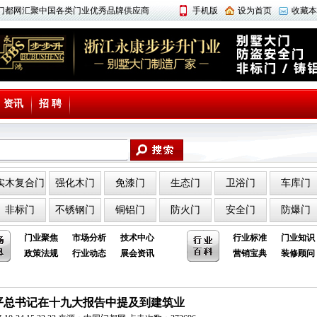
中国门都网汇聚中国各类门业优秀品牌供应商
手机版
设为首页
收藏本
资讯
招 聘
实木复合门
强化木门
免漆门
生态门
卫浴门
车库门
非标门
不锈钢门
铜铝门
防火门
安全门
防爆门
门业聚焦
市场分析
技术中心
行业标准
门业知识
政策法规
行业动态
展会资讯
营销宝典
装修顾问
平总书记在十九大报告中提及到建筑业