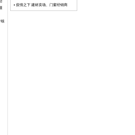
经
疫情之下 建材卖场、门窗经销商
疆
带核